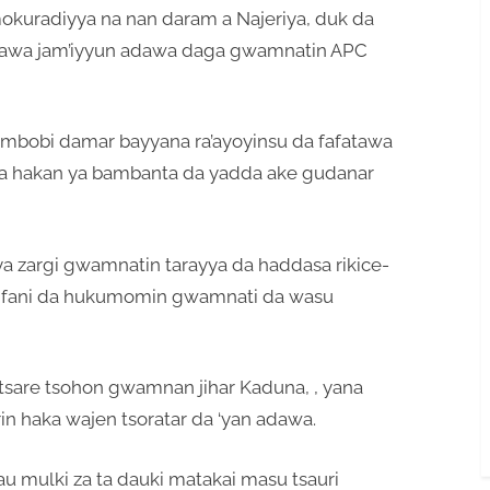
mokuradiyya na nan daram a Najeriya, duk da
kurawa jam’iyyun adawa daga gwamnatin APC
mambobi damar bayyana ra’ayoyinsu da fafatawa
ewa hakan ya bambanta da yadda ake gudanar
 zargi gwamnatin tarayya da haddasa rikice-
 amfani da hukumomin gwamnati da wasu
 tsare tsohon gwamnan jihar Kaduna, , yana
in haka wajen tsoratar da ‘yan adawa.
u mulki za ta dauki matakai masu tsauri