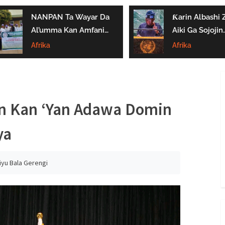
NANPAN Ta Wayar Da
Ƙarin Albashi Z
Al’umma Kan Amfanin
Aiki Ga Sojojin
Shayar Da Jarirai Nono
Najeriya Daga
Afrika
Afrika
Kaɗai
Satumba
in Kan ‘Yan Adawa Domin
ya
iyu Bala Gerengi