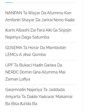
NANPAN Ta Wayar Da Al’umma Kan
Amfanin Shayar Da Jarirai Nono Kaɗai
Ƙarin Albashi Zai Fara Aiki Ga Sojojin
Najeriya Daga Satumba
GOSEMA Ta Horar Da Mambobin
LEMCs A Jihar Gombe
UPF Ta Bukaci Haɗin Gwiwa Da
NERDC Domin Gina Al’umma Mai
Zaman Lafiya
Gwamnatin Najeriya Ta Jaddada
Aniyarta Ta Daƙile Yaɗuwar Makamai
Ba Bisa Ƙa’ida Ba