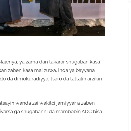
ajeriya, ya zama dan takarar shugaban kasa
ban zaben kasa mai zuwa, inda ya bayyana
do da dimokuradiyya, tsaro da tattalin arzikin
tsayin wanda zai wakilci jam’iyyar a zaben
diyarsa ga shugabanni da mambobin ADC bisa