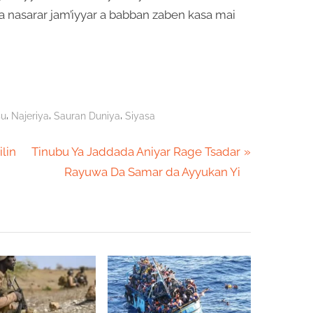
a nasarar jam’iyyar a babban zaben kasa mai
,
,
,
su
Najeriya
Sauran Duniya
Siyasa
N
ilin
Tinubu Ya Jaddada Aniyar Rage Tsadar
e
Rayuwa Da Samar da Ayyukan Yi
x
t
P
o
s
t