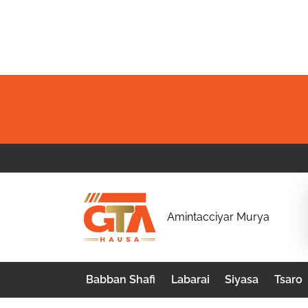
Skip
to
content
G
Amintacciyar Murya
T
A
Babban Shafi
Labarai
Siyasa
Tsaro
H