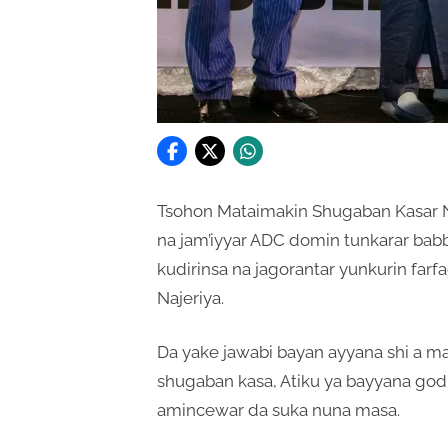
Tsohon Mataimakin Shugaban Kasar N
na jam’iyyar ADC domin tunkarar bab
kudirinsa na jagorantar yunkurin farfa
Najeriya.
Da yake jawabi bayan ayyana shi a ma
shugaban kasa, Atiku ya bayyana go
amincewar da suka nuna masa.