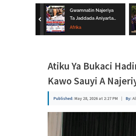
a
 Bukaci Haɗin
Gwamnatin Najeriya
u
 Da NERDC
Ta Jaddada Aniyarta
prev
Gina Al’umma
Ta Daƙile Yaɗuwar
Afrika
s
man Lafiya
Makamai Ba Bisa
a
Ƙa’ida Ba
Atiku Ya Bukaci Had
Kawo Sauyi A Najeri
Published:
May 28, 2026 at 2:27 PM
|
By:
Al