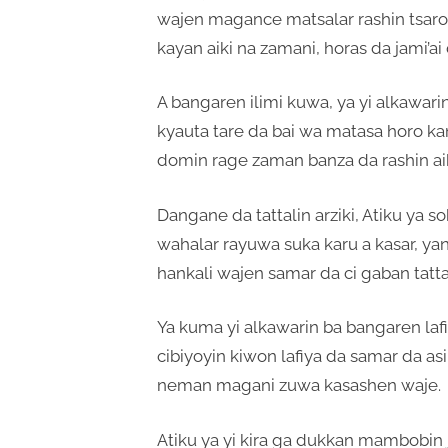
wajen magance matsalar rashin tsaro 
kayan aiki na zamani, horas da jami’a
A bangaren ilimi kuwa, ya yi alkawari
kyauta tare da bai wa matasa horo kan 
domin rage zaman banza da rashin aik
Dangane da tattalin arziki, Atiku ya 
wahalar rayuwa suka karu a kasar, y
hankali wajen samar da ci gaban tattal
Ya kuma yi alkawarin ba bangaren laf
cibiyoyin kiwon lafiya da samar da as
neman magani zuwa kasashen waje.
Atiku ya yi kira ga dukkan mambobin j