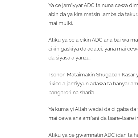
Ya ce jam’iyyar ADC ta nuna cewa di
abin da ya kira matsin lamba da ta
mai mulki.
Atiku ya ce a cikin ADC ana bai wa 
cikin gaskiya da adalci, yana mai c
da siyasa a yanzu.
Tsohon Mataimakin Shugaban Kasar ya
rikice a jam’iyyun adawa ta hanyar
bangarori na shari’a.
Ya kuma yi Allah wadai da ci gaba da
mai cewa ana amfani da tsare-tsare ir
Atiku ya ce gwamnatin ADC idan ta ha