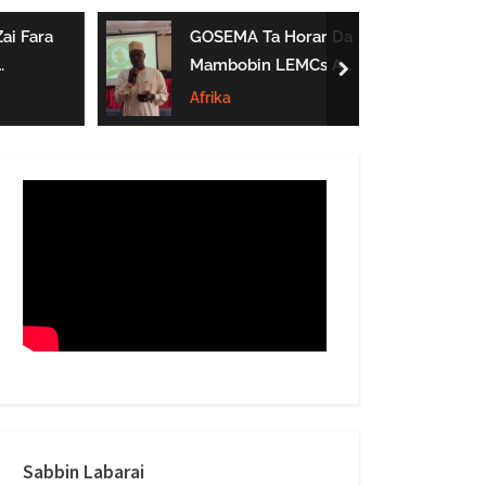
form
ai Fara
GOSEMA Ta Horar Da
Mambobin LEMCs A
next
Jihar Gombe
Afrika
Sabbin Labarai