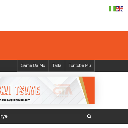
Game Da Mu
Talla
Tuntube Mu
irye
Toggle
search