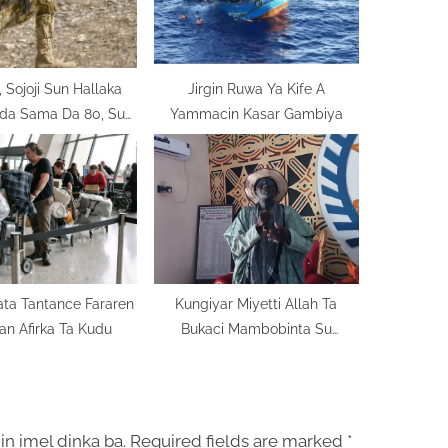
:
, Sojoji Sun Hallaka
Jirgin Ruwa Ya Kife A
dda Sama Da 80, Sun
Yammacin Kasar Gambiya
Ceto 34
ta Tantance Fararen
Kungiyar Miyetti Allah Ta
Yan Afirka Ta Kudu
Bukaci Mambobinta Su
Marawa Dr. Jamilu Isiyaku
Gwamna Baya A Gombe
in imel dinka ba.
Required fields are marked
*