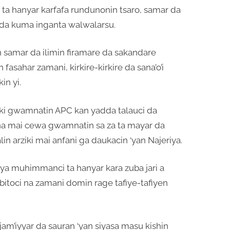
ta hanyar karfafa rundunonin tsaro, samar da
i da kuma inganta walwalarsu.
n samar da ilimin firamare da sakandare
fasahar zamani, kirkire-kirkire da sana’o’i
in yi.
soki gwamnatin APC kan yadda talauci da
ana mai cewa gwamnatin sa za ta mayar da
in arziki mai anfani ga daukacin ‘yan Najeriya.
iya muhimmanci ta hanyar kara zuba jari a
ibitoci na zamani domin rage tafiye-tafiyen
am’iyyar da sauran ‘yan siyasa masu kishin