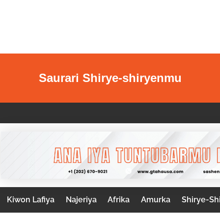
Saurari Shirye-shiryenmu
Kiwon Lafiya
Najeriya
Afrika
Amurka
Shirye-Sh