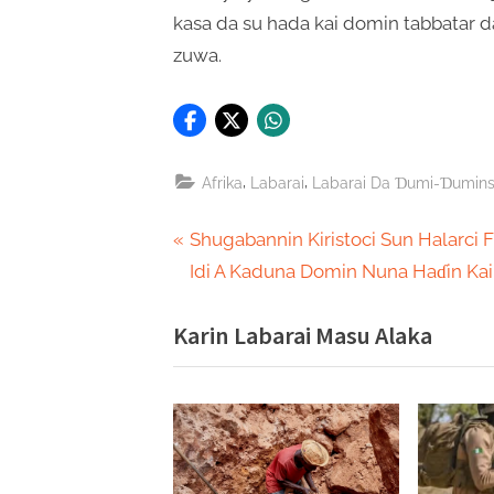
kasa da su hada kai domin tabbatar d
zuwa.
,
,
Afrika
Labarai
Labarai Da Ɗumi-Ɗumin
Post
P
Shugabannin Kiristoci Sun Halarci F
r
Idi A Kaduna Domin Nuna Haɗin Kai
navigation
e
Karin Labarai Masu Alaka
v
i
o
u
s