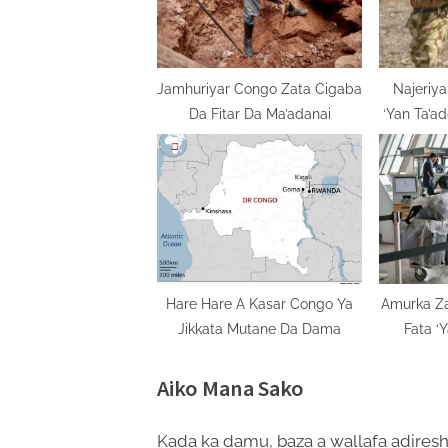
P
o
s
t
Jamhuriyar Congo Zata Cigaba
Najeriya
Da Fitar Da Ma’adanai
‘Yan Ta’a
:
Hare Hare A Kasar Congo Ya
Amurka Za
Jikkata Mutane Da Dama
Fata ‘
Aiko Mana Sako
Kada ka damu, baza a wallafa adiresh